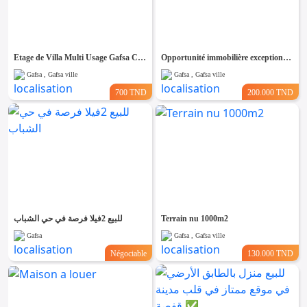
Etage de Villa Multi Usage Gafsa Centre
Opportunité immobilière exceptionnelle à vendre
Gafsa , Gafsa ville
Gafsa , Gafsa ville
700 TND
200.000 TND
للبيع 2فيلا فرصة في حي الشباب
Terrain nu 1000m2
Gafsa
Gafsa , Gafsa ville
Négociable
130.000 TND