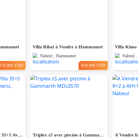
Hammamet
Villa Ribat à Vendre à Hammamet
Villa Kimo
Nabeul , Hammamet
Nabeul 
870.000 TND
850.000 TND
Location Annuelle : Villa 3S+5 Avec Piscine à Sidi Mahersi, Nabeul
Triplex s5 avec piscine à Gammarth MDL0570