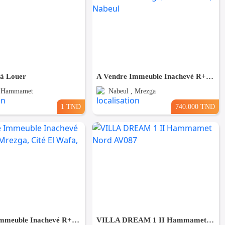
 à Louer
A Vendre Immeuble Inachevé R+2 à AFH Mrezga, Cité El Wafa, Nabeul
, Hammamet
Nabeul , Mrezga
1 TND
740.000 TND
A Vendre Immeuble Inachevé R+2 à AFH Mrezga, Cité El Wafa, Nabeul
VILLA DREAM 1 II Hammamet Nord AV087