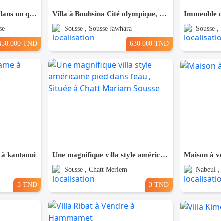
Villa à Khezema ouest , dans un quartier résidentiel
Villa à Bouhsina Cité olympique, Proche de toutes Commodités
se
Sousse , Sousse Jawhara
Sousse ,
450.000 TND
630.000 TND
 à kantaoui
Une magnifique villa style américaine pied dans l’eau , Située à Chatt Mariam Sousse
Maison à v
Sousse , Chatt Meriem
Nabeul ,
3 TND
3 TND