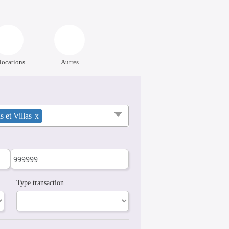
locations
Autres
 et Villas
x
Type transaction