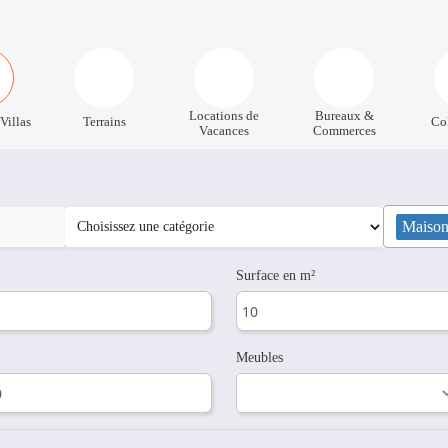
Locations de
Bureaux &
Villas
Terrains
Co
Vacances
Commerces
Maisons
Surface en m²
Meubles