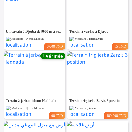
Un terrain à Djerba de 9000 m à vendre derrière le casino
Terrain à vendre à Djerba
Medenine , Djerba Midoun
Medenine , Djerba Ajim
6.000 TND
15 TND
Vérifiée
Terrain à jerba midoun Haddada
Terrain trig jerba Zarzis 3 position
Medenine , Djerba Midoun
Medenine , Zarzis
90 TND
100.000 TND