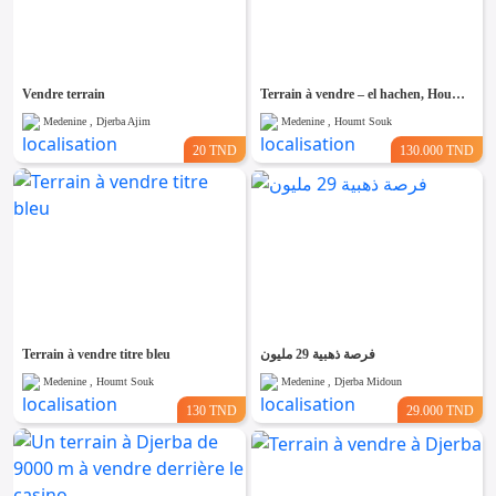
Vendre terrain
Terrain à vendre – el hachen, Houmt Souk Djerba
Medenine , Djerba Ajim
Medenine , Houmt Souk
20 TND
130.000 TND
Terrain à vendre titre bleu
فرصة ذهبية 29 مليون
Medenine , Houmt Souk
Medenine , Djerba Midoun
130 TND
29.000 TND