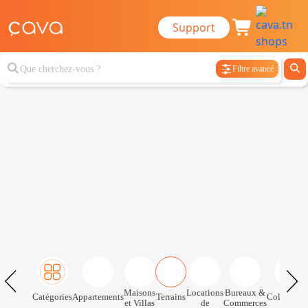
Support
Filtre avancé
Maisons
Locations
Bureaux &
Catégories
Appartements
Terrains
Colocatio
et Villas
de
Commerces