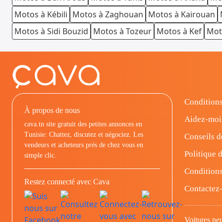
Motos à Kébili
Motos à Zaghouan
Motos à Kairouan
Motos à Sidi Bouzid
Motos à Tozeur
Motos à Kef
Mot
Conditions
À propos de nous
Aidez-moi
cava.tn site gratuit des petites annonces en
Tunisie: Chattez, discutez et négociez. Les
Conseils d
vendeurs et acheteurs prés de chez vous en
Politique d
simple clic.
Conditions
Restez connecté avec Cava
Contactez
Voitures ne