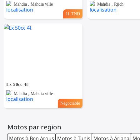
Mahdia , Mahdia ville
Mahdia , Rjich
11 TND
Lx 50cc 4t
Mahdia , Mahdia ville
Négociable
Motos par region
Motos à Ben Arous
Motos à Tunis
Motos à Ariana
Mo