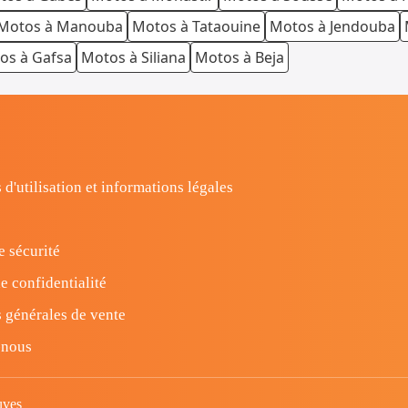
Motos à Manouba
Motos à Tataouine
Motos à Jendouba
os à Gafsa
Motos à Siliana
Motos à Beja
 d'utilisation et informations légales
e sécurité
e confidentialité
 générales de vente
-nous
uves