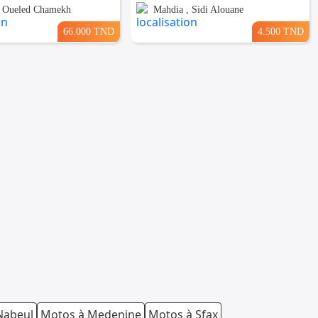
, Oueled Chamekh
Mahdia , Sidi Alouane
66.000 TND
4.500 TND
Nabeul
Motos à Medenine
Motos à Sfax