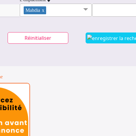
Mahdia
x
Réinitialiser
ne