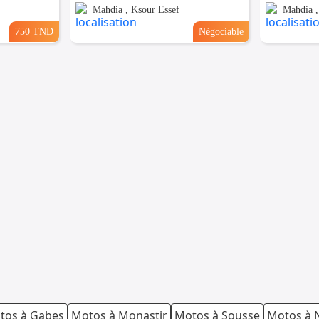
Mahdia , Ksour Essef
Mahdia 
750 TND
Négociable
tos à Gabes
Motos à Monastir
Motos à Sousse
Motos à 