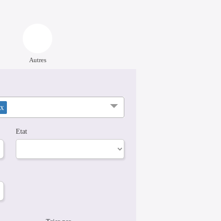
Autres
x
Etat