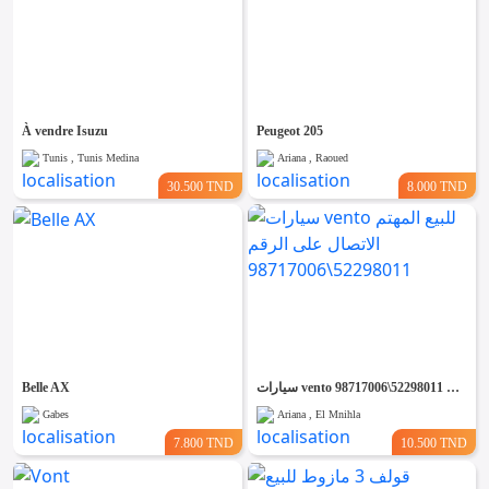
À vendre Isuzu
Peugeot 205
Tunis , Tunis Medina
Ariana , Raoued
30.500 TND
8.000 TND
Belle AX
سيارات vento للبيع المهتم الاتصال على الرقم 52298011\98717006
Gabes
Ariana , El Mnihla
7.800 TND
10.500 TND