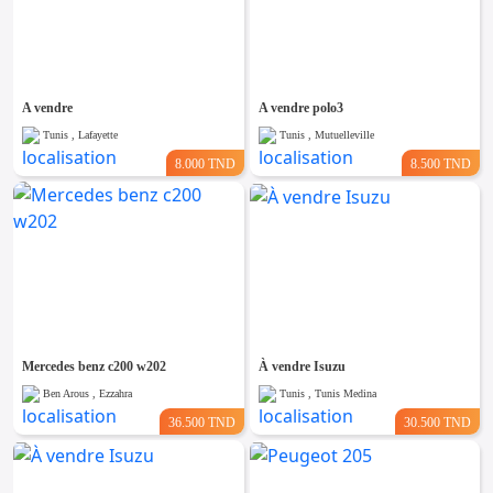
A vendre
A vendre polo3
Tunis , Lafayette
Tunis , Mutuelleville
8.000 TND
8.500 TND
Mercedes benz c200 w202
À vendre Isuzu
Ben Arous , Ezzahra
Tunis , Tunis Medina
36.500 TND
30.500 TND