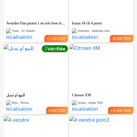
Emploi &
Services
Avendre Fiat punto 1 en très bon état nm de tlf 96 028 174
Isuzu 10 ch 4 porte
Tunis , El Ouardia
Jendouba , Jendouba ville
12.500 TND
28.000 TND
Vérifiée
للبيع او تبديل
Citroen XM
Beja , Testour
Ariana , Ariana Ville
9.000 TND
135.000 TND