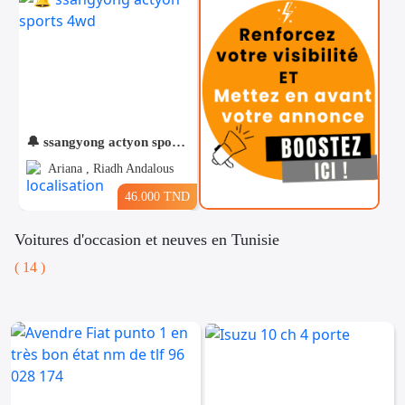
🔔 ssangyong actyon sports 4wd
Ariana , Riadh Andalous
46.000 TND
Voitures d'occasion et neuves en Tunisie
( 14 )
Téléphones
Voitures
Vehicules
& Pieces
Immobiliers
Informatique
&
Mo
Multimedia
Be