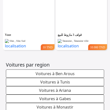
Vont
قولف 3 مازوط للبيع
Sfax , Sfax Sud
Tataouine , Tataouine ville
10 TND
10.000 TND
Voitures par region
Voitures à Ben Arous
Voitures à Tunis
Voitures à Ariana
Voitures à Gabes
Voitures à Monastir