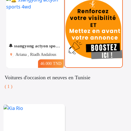
🔔 ssangyong actyon sports 4wd
Ariana , Riadh Andalous
46.000 TND
Voitures d'occasion et neuves en Tunisie
( 1 )
Téléphones
Voitures
Vehicules
& Pieces
Immobiliers
Informatique
&
Mo
Multimedia
Be