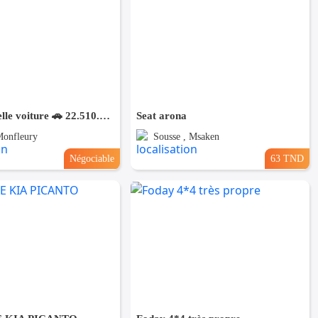
A vendre belle voiture 🚗 22.510.770
Seat arona
Monfleury
Sousse , Msaken
Négociable
63 TND