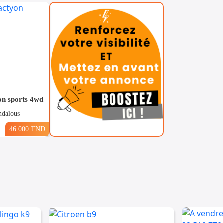
on sports 4wd
ndalous
46.000 TND