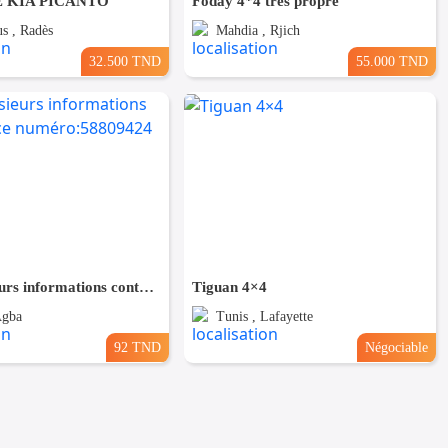
 KIA PICANTO
Foday 4*4 très propre
s , Radès
Mahdia , Rjich
32.500 TND
55.000 TND
Pour plusieurs informations contacter ce numéro:58809424
Tiguan 4×4
Agba
Tunis , Lafayette
92 TND
Négociable