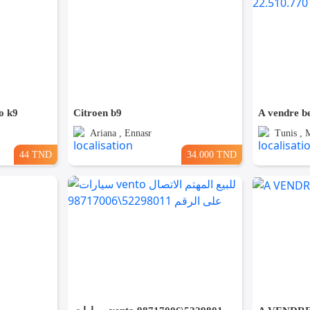
o k9
Citroen b9
Ariana , Ennasr
Tunis , 
44 TND
34.000 TND