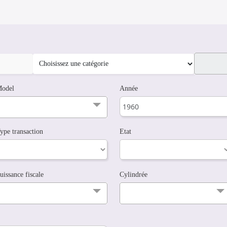
odel
Année
ype transaction
Etat
uissance fiscale
Cylindrée