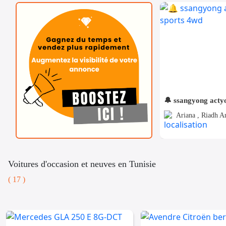
🔔 ssangyong acty
Ariana , Riadh A
Voitures d'occasion et neuves en Tunisie
( 17 )