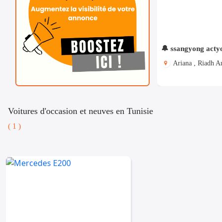
🔔 ssangyong acty
Ariana , Riadh A
Voitures d'occasion et neuves en Tunisie
( 1 )