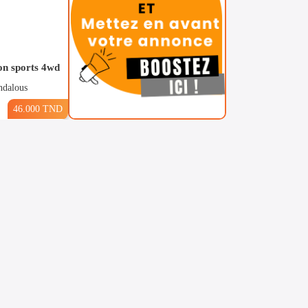
on sports 4wd
ndalous
46.000 TND