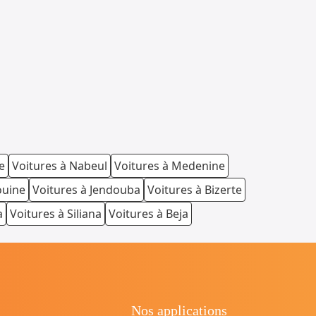
e
Voitures à Nabeul
Voitures à Medenine
ouine
Voitures à Jendouba
Voitures à Bizerte
a
Voitures à Siliana
Voitures à Beja
Nos applications