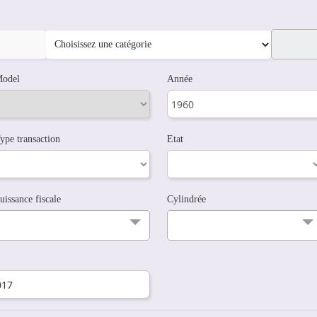
odel
Année
ype transaction
Etat
uissance fiscale
Cylindrée