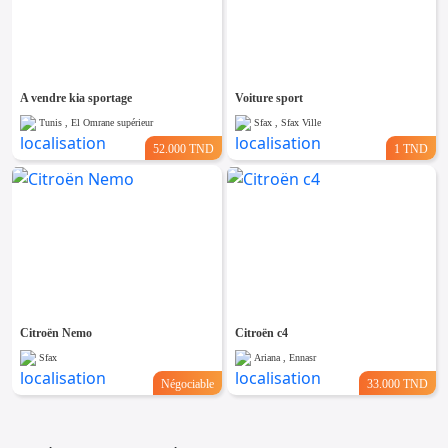
A vendre kia sportage
Voiture sport
Tunis , El Omrane supérieur
Sfax , Sfax Ville
52.000 TND
1 TND
Citroën Nemo
Citroën c4
Sfax
Ariana , Ennasr
Négociable
33.000 TND