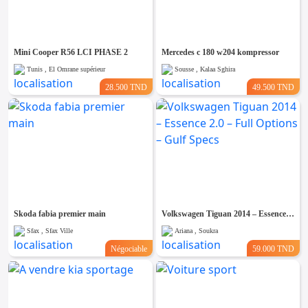
Emploi &
Services
Mini Cooper R56 LCI PHASE 2
Mercedes c 180 w204 kompressor
Tunis , El Omrane supérieur
Sousse , Kalaa Sghira
28.500 TND
49.500 TND
Skoda fabia premier main
Volkswagen Tiguan 2014 – Essence 2.0 – Full Options – Gulf Specs
Sfax , Sfax Ville
Ariana , Soukra
Négociable
59.000 TND