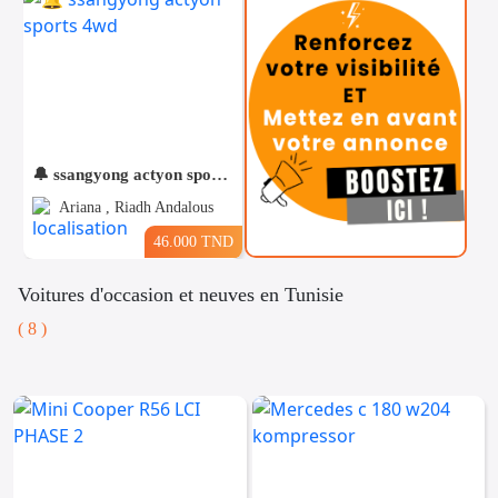
🔔 ssangyong actyon sports 4wd
Ariana , Riadh Andalous
46.000 TND
Voitures d'occasion et neuves en Tunisie
( 8 )
Téléphones
Voitures
Vehicules
& Pieces
Immobiliers
Informatique
&
Mo
Multimedia
Be