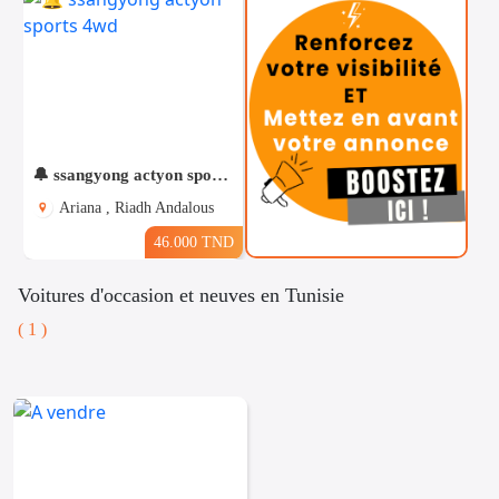
🔔 ssangyong actyon sports 4wd
Ariana , Riadh Andalous
46.000 TND
Voitures d'occasion et neuves en Tunisie
( 1 )
Téléphones
Voitures
Vehicules
& Pieces
Immobiliers
Informatique
&
Mo
Multimedia
Be