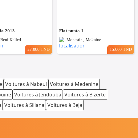
nia 2013
Fiat punto 1
 Beni Kalled
Monastir , Moknine
27.000 TND
15.000 TND
e
Voitures à Nabeul
Voitures à Medenine
ouine
Voitures à Jendouba
Voitures à Bizerte
a
Voitures à Siliana
Voitures à Beja