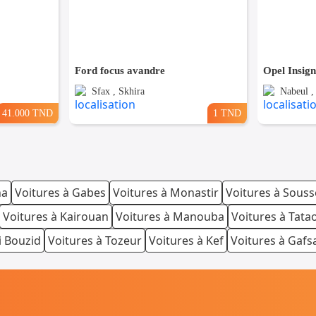
Ford focus avandre
Opel Insig
Sfax , Skhira
Nabeul ,
41.000 TND
1 TND
na
Voitures à Gabes
Voitures à Monastir
Voitures à Souss
Voitures à Kairouan
Voitures à Manouba
Voitures à Tata
i Bouzid
Voitures à Tozeur
Voitures à Kef
Voitures à Gafs