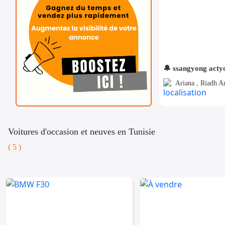
🔔 ssangyong acty
Ariana , Riadh A
Voitures d'occasion et neuves en Tunisie
( 5 )