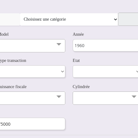
odel
Année
ype transaction
Etat
uissance fiscale
Cylindrée