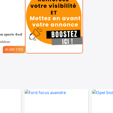
on sports 4wd
ndalous
46.000 TND