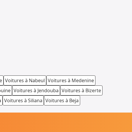
e
Voitures à Nabeul
Voitures à Medenine
ouine
Voitures à Jendouba
Voitures à Bizerte
a
Voitures à Siliana
Voitures à Beja