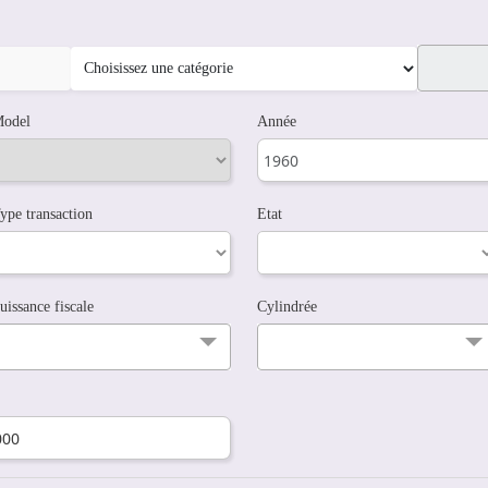
odel
Année
ype transaction
Etat
uissance fiscale
Cylindrée