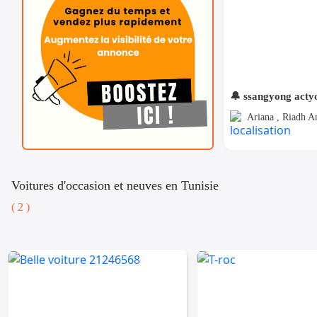
🔔 ssangyong acty
Ariana , Riadh A
Voitures d'occasion et neuves en Tunisie
( 2 )