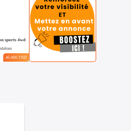
on sports 4wd
ndalous
46.000 TND