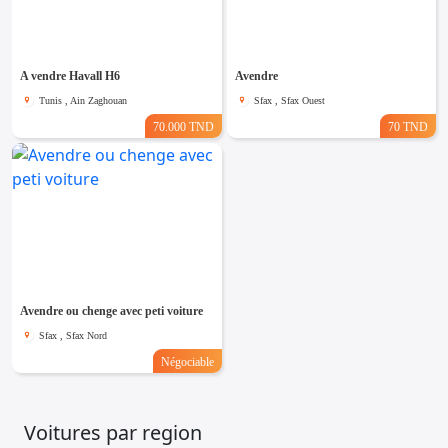
Emploi &
Services
A vendre Havall H6
Avendre
Tunis , Ain Zaghouan
Sfax , Sfax Ouest
70.000 TND
70 TND
Avendre ou chenge avec peti voiture
Sfax , Sfax Nord
Négociable
Voitures par region