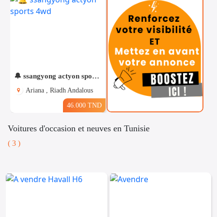
🔔 ssangyong actyon sports 4wd
Ariana , Riadh Andalous
46.000 TND
Voitures d'occasion et neuves en Tunisie
( 3 )
Téléphones
Voitures
Vehicules
& Pieces
Immobiliers
Informatique
&
Mo
Multimedia
Be