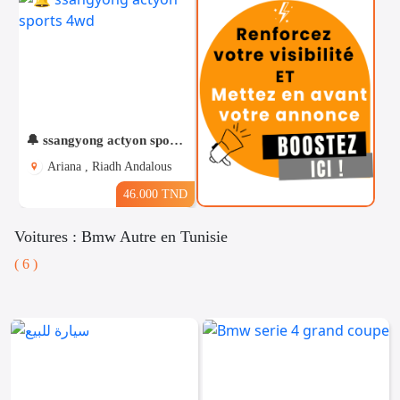
🔔 ssangyong actyon sports 4wd
Ariana , Riadh Andalous
46.000 TND
Voitures : Bmw Autre en Tunisie
( 6 )
Téléphones
Voitures
Vehicules
& Pieces
Immobiliers
Informatique
&
Mo
Multimedia
Be