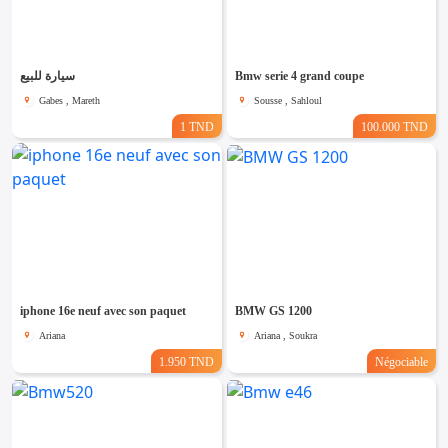
Emploi &
Services
سيارة للبيع
Bmw serie 4 grand coupe
Gabes , Mareth
Sousse , Sahloul
1 TND
100.000 TND
iphone 16e neuf avec son paquet
BMW GS 1200
Ariana
Ariana , Soukra
1.950 TND
Négociable