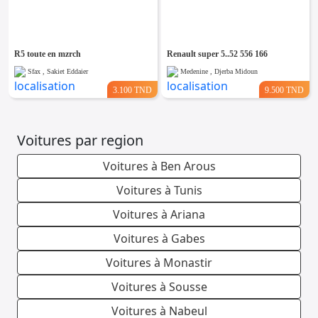
Emploi &
Services
R5 toute en mzrch
Renault super 5..52 556 166
Sfax , Sakiet Eddaier
Medenine , Djerba Midoun
3.100 TND
9.500 TND
Voitures par region
Voitures à Ben Arous
Voitures à Tunis
Voitures à Ariana
Voitures à Gabes
Voitures à Monastir
Voitures à Sousse
Voitures à Nabeul