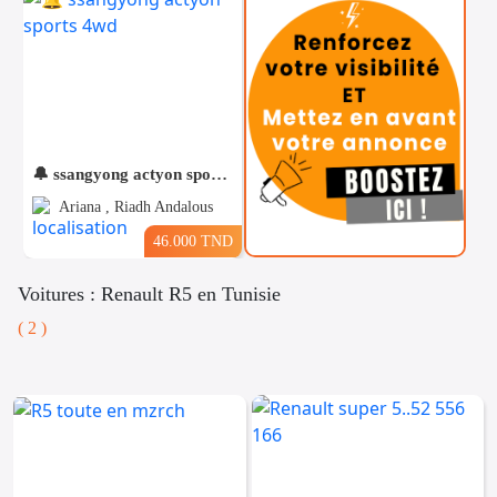
🔔 ssangyong actyon sports 4wd
Ariana , Riadh Andalous
46.000 TND
Voitures : Renault R5 en Tunisie
( 2 )
Téléphones
Voitures
Vehicules
& Pieces
Immobiliers
Informatique
&
Mo
Multimedia
Be