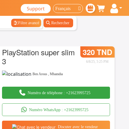
Support
Filtre avancé
Rechercher
PlayStation super slim
320 TND
3
6/8/25, 5:25 PM
Ben Arous
,
Mhamdia
Numéro de téléphone :
+21623995725
Numéro WhatsApp :
+21623995725
Discuter avec le vendeur