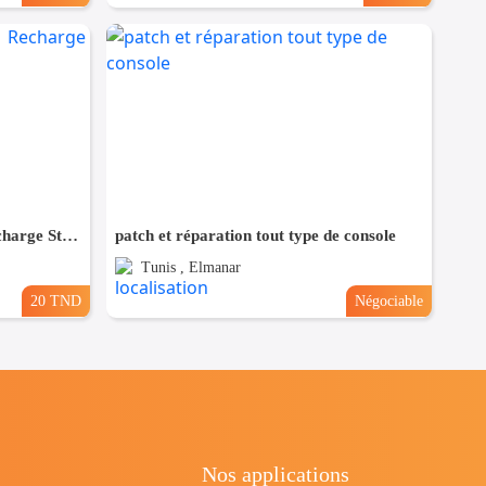
45m Filament PLA 1.7mm | Recharge Stylo 3D
patch et réparation tout type de console
Tunis , Elmanar
20 TND
Négociable
Nos applications