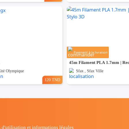
Paiement à la livraison
x
Cité Olympique
Sfax , Sfax Ville
120 TND
 d'utilisation et informations légales