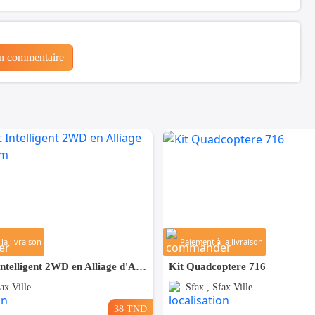
un commentaire
la livraison
Paiement à la livraison
Kit Robot Intelligent 2WD en Alliage d'Aluminium
Kit Quadcoptere 716
ax Ville
Sfax , Sfax Ville
38 TND