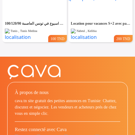
شقق مفروشة للايجار باليوم اسبوع في تونس العاصمة 100/120/90
Location pour vacances S+2 avec parking et 2 mins à pieds tend vers les plages (petit-paris,El Fateha)
Tunis , Tunis Medina
Nabeul , Kelibia
100 TND
200 TND
À propos de nous
cava.tn site gratuit des petites annonces en Tunisie: Chattez,
discutez et négociez. Les vendeurs et acheteurs prés de chez
vous en simple clic.
Restez connecté avec Cava