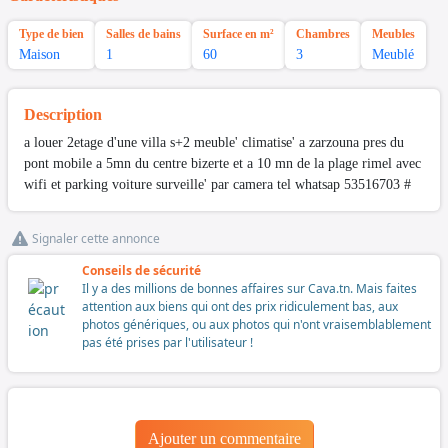
Type de bien
Salles de bains
Surface en m²
Chambres
Meubles
Maison
1
60
3
Meublé
Description
a louer 2etage d'une villa s+2 meuble' climatise' a zarzouna pres du
pont mobile a 5mn du centre bizerte et a 10 mn de la plage rimel avec
wifi et parking voiture surveille' par camera tel whatsap 53516703 #
Signaler cette annonce
Conseils de sécurité
Il y a des millions de bonnes affaires sur Cava.tn. Mais faites
attention aux biens qui ont des prix ridiculement bas, aux
photos génériques, ou aux photos qui n'ont vraisemblablement
pas été prises par l'utilisateur !
Ajouter un commentaire