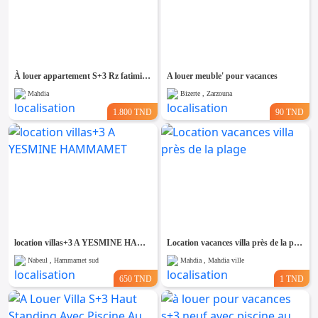
À louer appartement S+3 Rz fatimide neuf à Mahdia
A louer meuble' pour vacances
Mahdia
Bizerte , Zarzouna
1.800 TND
90 TND
location villas+3 A YESMINE HAMMAMET
Location vacances villa près de la plage
Nabeul , Hammamet sud
Mahdia , Mahdia ville
650 TND
1 TND