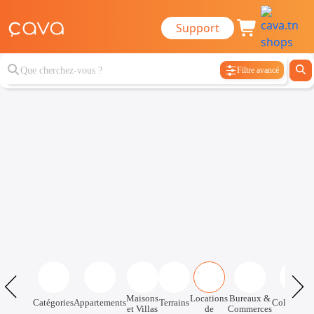
Support
Filtre avancé
Maisons
Locations
Bureaux &
Catégories
Appartements
Terrains
Colocatio
et Villas
de
Commerces