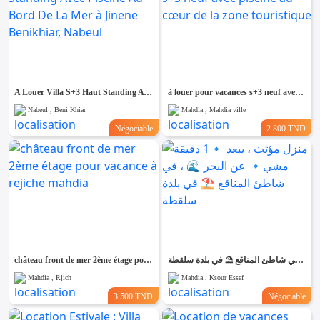
A Louer Villa S+3 Haut Standing Avec Piscine Au Bord De La Mer à Jinene Benikhiar, Nabeul
à louer pour vacances s+3 neuf avec piscine au cœur de la zone touristique
Nabeul , Beni Khiar
Mahdia , Mahdia ville
Négociable
2.800 TND
château front de mer 2ème étage pour vacance à rejiche mahdia
منزل مؤثث ، يبعد 🔹1 دقيقة مشي🔹 عن البحر 🌊 ، في شاطئ المناقع ⛱️ في بلدة سلقطة
Mahdia , Rjich
Mahdia , Ksour Essef
3.500 TND
Négociable