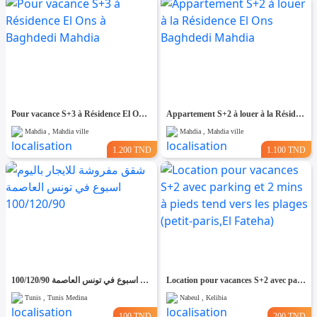
Pour vacance S+3 à Résidence El Ons à Baghdedi Mahdia
Appartement S+2 à louer à la Résidence El Ons Baghdedi Mahdia
Mahdia , Mahdia ville
Mahdia , Mahdia ville
1.200 TND
1.100 TND
شقق مفروشة للايجار باليوم اسبوع في تونس العاصمة 100/120/90
Location pour vacances S+2 avec parking et 2 mins à pieds tend vers les plages (petit-paris,El Fateha)
Tunis , Tunis Medina
Nabeul , Kelibia
100 TND
200 TND