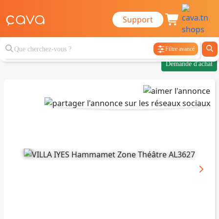
Support
Filtre avancé
Demande d'achat