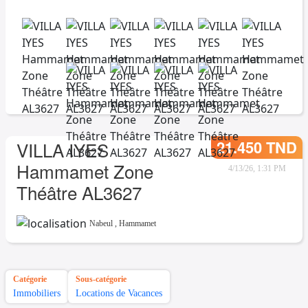
21.450 TND
VILLA IYES
Hammamet Zone
4/13/26, 1:31 PM
Théâtre AL3627
Nabeul
,
Hammamet
Catégorie
Sous-catégorie
Immobiliers
Locations de Vacances