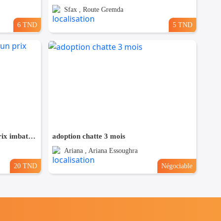
Sfax , Route Gremda
6 TND
5 TND
Des films extraordinaire à un prix imbattable
adoption chatte 3 mois
Ariana , Ariana Essoughra
20 TND
Négociable