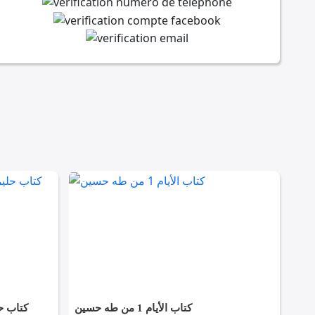
كتاب الأيام 1 من طه حسين
كتاب ح