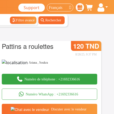
Support
Filtre avancé
Rechercher
Pattins a roulettes
120 TND
8/28/25, 9:37 PM
Ariana
,
Soukra
Numéro de téléphone :
+21692336616
Numéro WhatsApp :
+21692336616
Discuter avec le vendeur