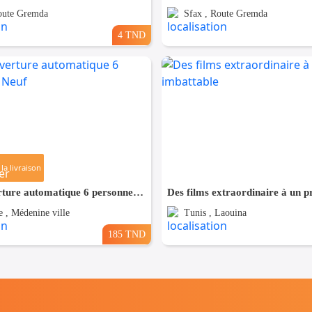
oute Gremda
Sfax , Route Gremda
4 TND
la livraison
Tente ouverture automatique 6 personnes Neuf
 , Médenine ville
Tunis , Laouina
185 TND