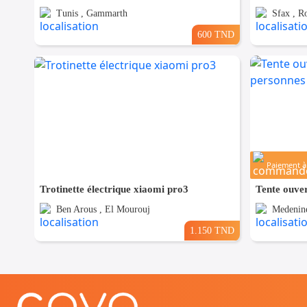
Tunis , Gammarth
Sfax , R
600 TND
Paiement à 
Trotinette électrique xiaomi pro3
Ben Arous , El Mourouj
Medenine
1.150 TND