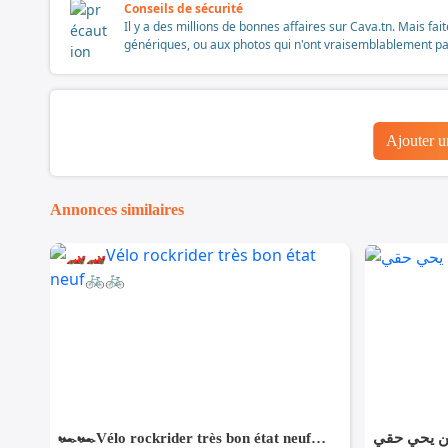
Conseils de sécurité
Il y a des millions de bonnes affaires sur Cava.tn. Mais fai
génériques, ou aux photos qui n'ont vraisemblablement pas é
Ajouter 
Annonces similaires
🏎️🏎️Vélo rockrider très bon état neuf🚲🚲
من يحي حقي