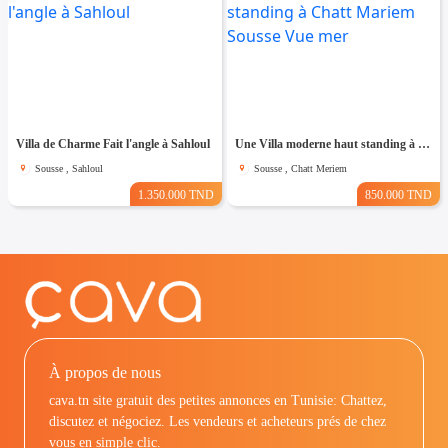
Villa de Charme Fait l'angle à Sahloul
Une Villa moderne haut standing à Chatt Mariem Sousse Vue mer
Sousse , Sahloul
Sousse , Chatt Meriem
1.350.000 TND
850.000 TND
À propos de nous
cava.tn site gratuit des petites annonces en Tunisie: Chattez,
discutez et négociez. Les vendeurs et acheteurs prés de chez
vous en simple clic.