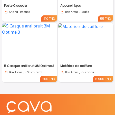
Poste à souder
Appareil Iqos
Ariana , Raoued
Ben Arous , Radès
210 TND
55 TND
5 Casque anti bruit 3M Optime 3
Matériels de coiffure
Ben Arous , El Yasminette
Ben Arous , Fouchana
200 TND
6.500 TND