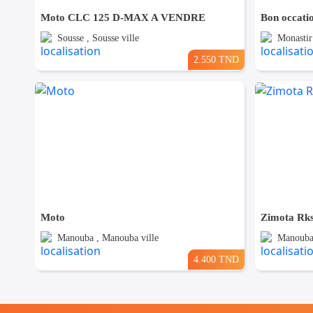
Moto CLC 125 D-MAX A VENDRE
Bon occati
Sousse , Sousse ville
Monastir 
2.550 TND
Moto
Zimota Rks
Manouba , Manouba ville
Manouba 
4.400 TND