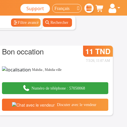
Support
Filtre avancé
Rechercher
Bon occation
11 TND
7/3/26, 11:07 AM
Mahdia
,
Mahdia ville
Numéro de téléphone :
57050068
Discuter avec le vendeur