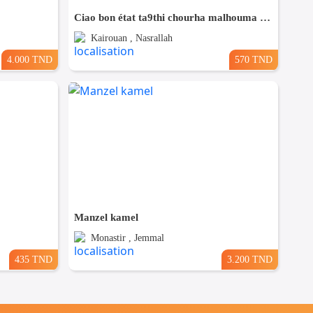
Ciao bon état ta9thi chourha malhouma ama soumha behi 580
Kairouan , Nasrallah
4.000 TND
570 TND
Manzel kamel
Monastir , Jemmal
435 TND
3.200 TND