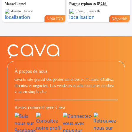
Manzel kamel
Piaggio typhon 🔥💯🇨🇦
Monastir , Jemmal
Siliana , Siliana ville
3.200 TND
Négociable
À propos de nous
cava.tn site gratuit des petites annonces en Tunisie: Chattez,
discutez et négociez. Les vendeurs et acheteurs prés de chez
vous en simple clic.
Restez connecté avec Cava