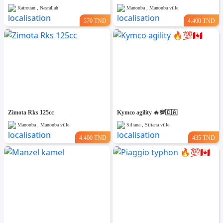
Kairouan , Nasrallah
Manouba , Manouba ville
570 TND
4.400 TND
Zimota Rks 125cc
Kymco agility 🔥💯🇨🇦
Manouba , Manouba ville
Siliana , Siliana ville
4.400 TND
435 TND