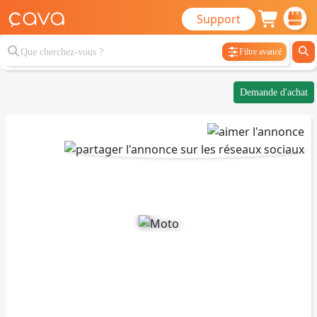
Support
Filtre avancé
Demande d'achat