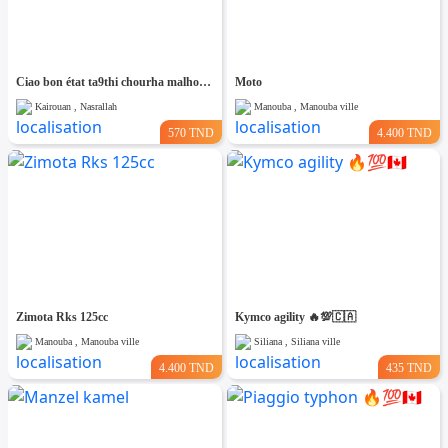
Ciao bon état ta9thi chourha malhouma ama soumha behi 580
Moto
Kairouan , Nasrallah
Manouba , Manouba ville
570 TND
4.400 TND
Zimota Rks 125cc
Kymco agility 🔥💯🇨🇦
Manouba , Manouba ville
Siliana , Siliana ville
4.400 TND
435 TND