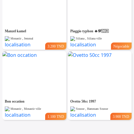
Manzel kamel
Piaggio typhon 🔥💯🇨🇦
Monastir , Jemmal
Siliana , Siliana ville
3.200 TND
Négociable
Bon occation
Ovetto 50cc 1997
Monastir , Monastir ville
Sousse , Hammam Sousse
1.100 TND
3.900 TND