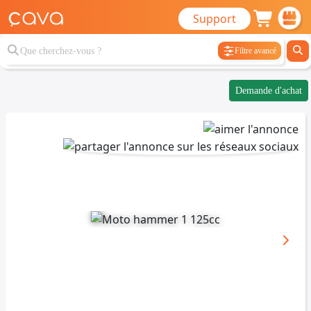
Support
Filtre avancé
Demande d'achat