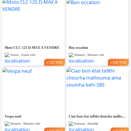
Moto CLC 125 D-MAX A VENDRE
Bon occation
Sousse , Sousse ville
Monastir , Monastir ville
2.550 TND
1.050 TND
Vespa neuf
Ciao bon état ta9thi chourha malhouma ama soumha behi 580
Monastir , Monastir ville
Kairouan , Nasrallah