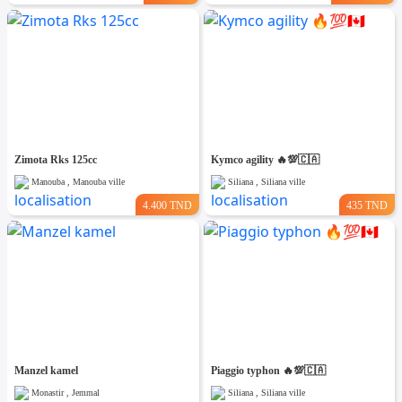
Zimota Rks 125cc
Kymco agility 🔥💯🇨🇦
Manouba , Manouba ville
Siliana , Siliana ville
4.400 TND
435 TND
Manzel kamel
Piaggio typhon 🔥💯🇨🇦
Monastir , Jemmal
Siliana , Siliana ville