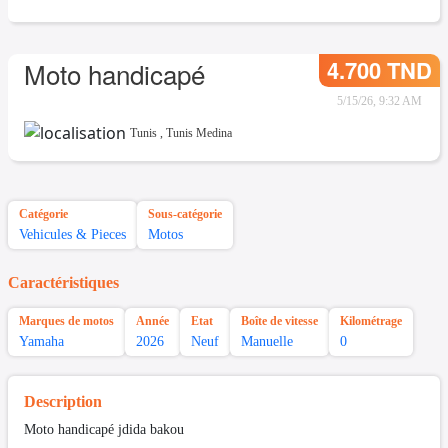
4.700 TND
Moto handicapé
5/15/26, 9:32 AM
Tunis
,
Tunis Medina
Catégorie
Sous-catégorie
Vehicules & Pieces
Motos
Caractéristiques
Marques de motos
Année
Etat
Boîte de vitesse
Kilométrage
Yamaha
2026
Neuf
Manuelle
0
Description
Moto handicapé jdida bakou