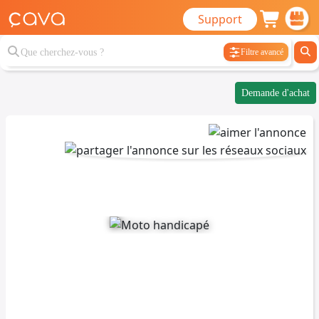
Support
Filtre avancé
Demande d'achat