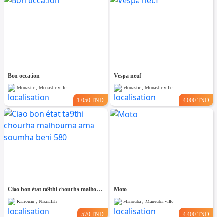
Bon occation
Vespa neuf
Monastir , Monastir ville
Monastir , Monastir ville
1.050 TND
4.000 TND
Ciao bon état ta9thi chourha malhouma ama soumha behi 580
Moto
Kairouan , Nasrallah
Manouba , Manouba ville
570 TND
4.400 TND