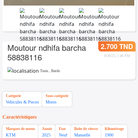
2.700 TND
Moutour ndhifa barcha
58838116
9/30/25, 1:40 PM
Tunis
,
Bardo
Catégorie
Sous-catégorie
Vehicules & Pieces
Motos
Caractéristiques
Marques de motos
Année
Etat
Boîte de vitesse
Kilométrage
KTM
2025
Neuf
Manuelle
1900