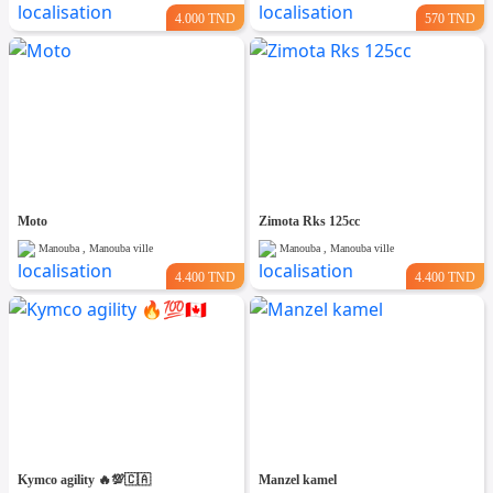
4.000 TND
570 TND
Moto
Zimota Rks 125cc
Manouba , Manouba ville
Manouba , Manouba ville
4.400 TND
4.400 TND
Kymco agility 🔥💯🇨🇦
Manzel kamel