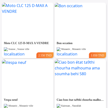
Moto CLC 125 D-MAX A VENDRE
Bon occation
Sousse , Sousse ville
Monastir , Monastir ville
2.550 TND
1.050 TND
Vespa neuf
Ciao bon état ta9thi chourha malhouma ama soumha behi 580
Monastir , Monastir ville
Kairouan , Nasrallah