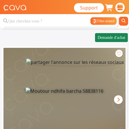
Support
Filtre avancé
Demande d'achat