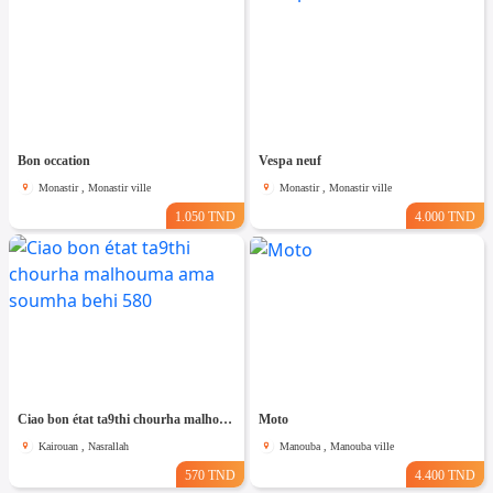
Bon occation
Vespa neuf
Monastir , Monastir ville
Monastir , Monastir ville
1.050 TND
4.000 TND
Ciao bon état ta9thi chourha malhouma ama soumha behi 580
Moto
Kairouan , Nasrallah
Manouba , Manouba ville
570 TND
4.400 TND