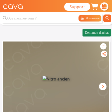
Support
Filtre avancé
Demande d'achat