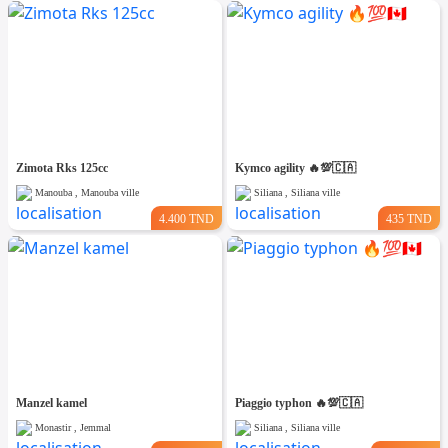
Zimota Rks 125cc
Kymco agility 🔥💯🇨🇦
Manouba , Manouba ville
Siliana , Siliana ville
4.400 TND
435 TND
Manzel kamel
Piaggio typhon 🔥💯🇨🇦
Monastir , Jemmal
Siliana , Siliana ville