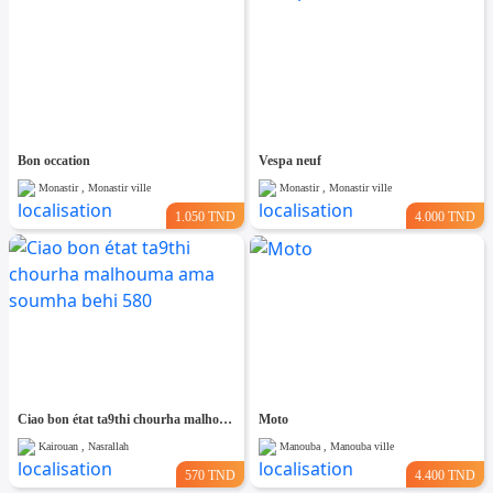
Bon occation
Vespa neuf
Monastir , Monastir ville
Monastir , Monastir ville
1.050 TND
4.000 TND
Ciao bon état ta9thi chourha malhouma ama soumha behi 580
Moto
Kairouan , Nasrallah
Manouba , Manouba ville
570 TND
4.400 TND