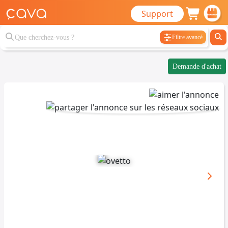
Support
Filtre avancé
Demande d'achat