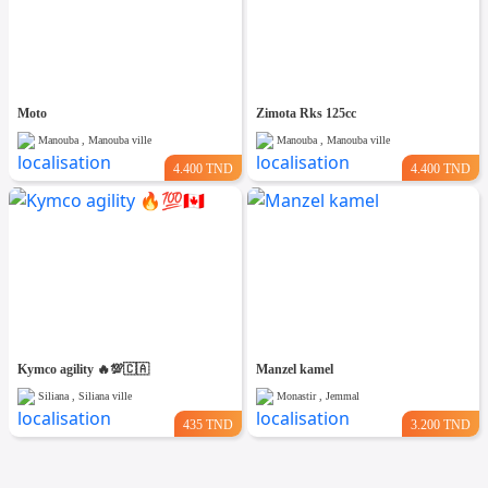
Moto
Zimota Rks 125cc
Manouba , Manouba ville
Manouba , Manouba ville
4.400 TND
4.400 TND
Kymco agility 🔥💯🇨🇦
Manzel kamel
Siliana , Siliana ville
Monastir , Jemmal
435 TND
3.200 TND