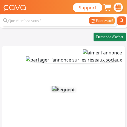
Support
Filtre avancé
Demande d'achat