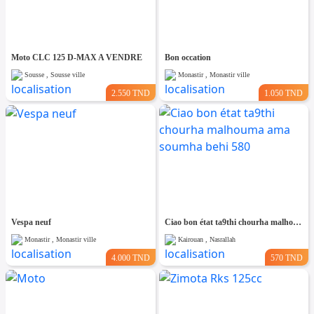
Moto CLC 125 D-MAX A VENDRE
Bon occation
Sousse , Sousse ville
Monastir , Monastir ville
2.550 TND
1.050 TND
Vespa neuf
Ciao bon état ta9thi chourha malhouma ama soumha behi 580
Monastir , Monastir ville
Kairouan , Nasrallah
4.000 TND
570 TND