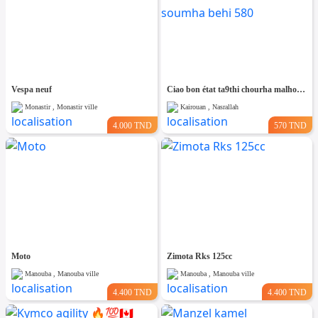
Vespa neuf
Ciao bon état ta9thi chourha malhouma ama soumha behi 580
Monastir , Monastir ville
Kairouan , Nasrallah
4.000 TND
570 TND
Moto
Zimota Rks 125cc
Manouba , Manouba ville
Manouba , Manouba ville
4.400 TND
4.400 TND