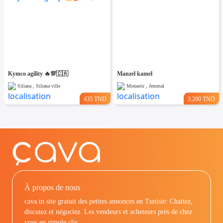
Kymco agility 🔥💯🇨🇦
Manzel kamel
Siliana , Siliana ville
Monastir , Jemmal
435 TND
3.200 TND
À propos de nous
cava.tn site gratuit des petites annonces en Tunisie: Chattez,
discutez et négociez. Les vendeurs et acheteurs prés de chez
vous en simple clic.