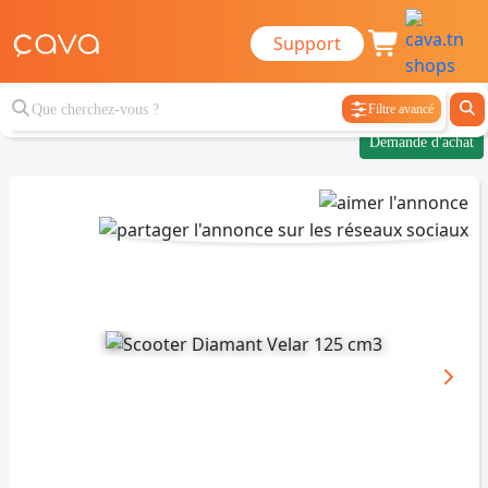
Support
Filtre avancé
Demande d'achat