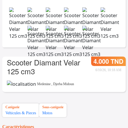
4.000 TND
Scooter Diamant Velar
125 cm3
6/10/26, 10:18 AM
Medenine
,
Djerba Midoun
Catégorie
Sous-catégorie
Vehicules & Pieces
Motos
Caractéristiques