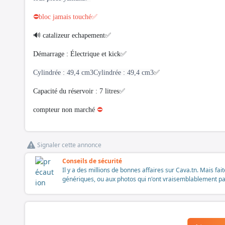
⛔️bloc jamais touché✅
🔊 catalizeur echapement✅
Démarrage : Électrique et kick✅
Cylindrée : 49,4 cm3Cylindrée : 49,4 cm3
✅
Capacité du réservoir : 7 litres✅
compteur non marché
⛔️
Signaler cette annonce
Conseils de sécurité
Il y a des millions de bonnes affaires sur Cava.tn. Mais fai
génériques, ou aux photos qui n'ont vraisemblablement pas é