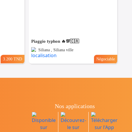
Piaggio typhon 🔥💯🇨🇦
Siliana , Siliana ville
3.200 TND
Négociable
Nos applications