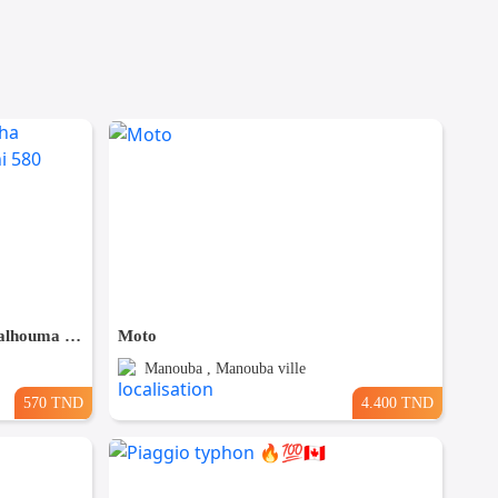
Ciao bon état ta9thi chourha malhouma ama soumha behi 580
Moto
Manouba , Manouba ville
570 TND
4.400 TND