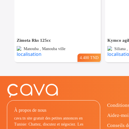
Zimota Rks 125cc
Kymco agil
Manouba , Manouba ville
Siliana ,
4.400 TND
Conditions
À propos de nous
Aidez-moi
cava.tn site gratuit des petites annonces en
Tunisie: Chattez, discutez et négociez. Les
Conseils d