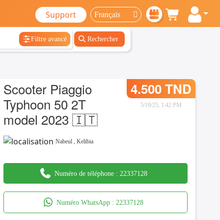
Support
Filtre avancé
Rechercher
Scooter Piaggio
4.500 TND
Typhoon 50 2T
5/19/25, 1:42 PM
model 2023 🇮🇹
Nabeul
,
Kelibia
Numéro de téléphone :
22337128
Numéro WhatsApp :
22337128