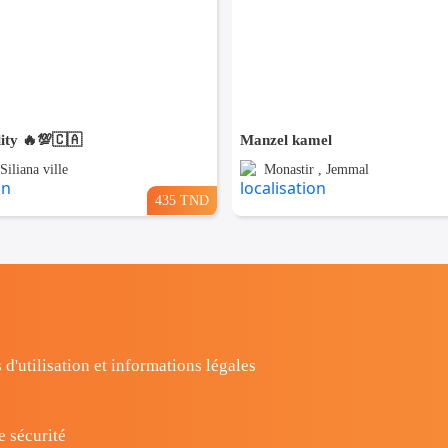
ity 🔥💯🇨🇦
Manzel kamel
 Siliana ville
Monastir , Jemmal
435 TND
 d'utilisation et informations légales
e sécurité