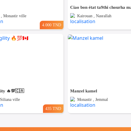
, Monastir ville
Kairouan , Nasrallah
4.000 TND
ity 🔥💯🇨🇦
Manzel kamel
 Siliana ville
Monastir , Jemmal
435 TND