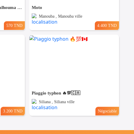
Ciao bon état ta9thi chourha malhouma ama soumha behi 580
Moto
Manouba , Manouba ville
570 TND
4.400 TND
Piaggio typhon 🔥💯🇨🇦
Siliana , Siliana ville
3.200 TND
Négociable