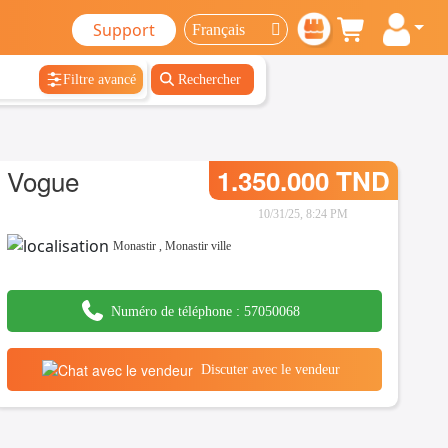
Support
Filtre avancé
Rechercher
Vogue
1.350.000 TND
10/31/25, 8:24 PM
Monastir
,
Monastir ville
Numéro de téléphone :
57050068
Discuter avec le vendeur