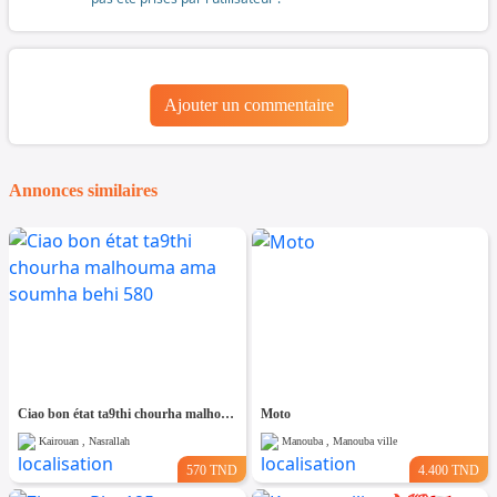
Ajouter un commentaire
Annonces similaires
Ciao bon état ta9thi chourha malhouma ama soumha behi 580
Moto
Kairouan , Nasrallah
Manouba , Manouba ville
570 TND
4.400 TND