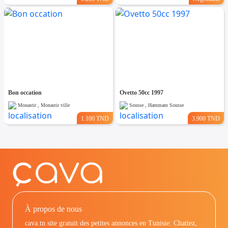
Bon occation
Ovetto 50cc 1997
Monastir , Monastir ville
Sousse , Hammam Sousse
1.100 TND
3.900 TND
À propos de nous
cava.tn site gratuit des petites annonces en Tunisie: Chattez,