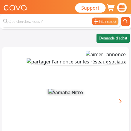
Support
Filtre avancé
Demande d'achat