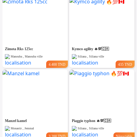
Zimota Rks 125cc
Kymco agility 🔥💯🇨🇦
Manouba , Manouba ville
Siliana , Siliana ville
4.400 TND
435 TND
Manzel kamel
Piaggio typhon 🔥💯🇨🇦
Monastir , Jemmal
Siliana , Siliana ville
3.200 TND
Négociable