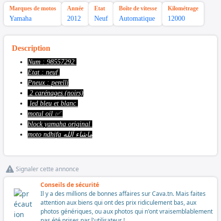
Marques de motos
Année
Etat
Boîte de vitesse
Kilométrage
Yamaha
2012
Neuf
Automatique
12000
Description
Num : 98557292
Etat : neuf
Pneux : perelli
2 carénages (noirs)
led bleu et blanc
motul oil ✅
block yamaha original
moto ndhifa ماشاء آلله
Signaler cette annonce
Conseils de sécurité
Il y a des millions de bonnes affaires sur Cava.tn. Mais faites
attention aux biens qui ont des prix ridiculement bas, aux
photos génériques, ou aux photos qui n'ont vraisemblablement
pas été prises par l'utilisateur !