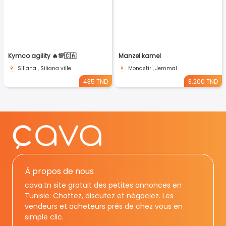
Kymco agility 🔥💯🇨🇦
Manzel kamel
Siliana , Siliana ville
Monastir , Jemmal
435 TND
3.200 TND
À propos de nous
cava.tn site gratuit des petites annonces en
Tunisie: Chattez, discutez et négociez. Les
vendeurs et acheteurs prés de chez vous en
simple clic.