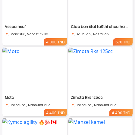
Vespa neuf
Ciao bon état ta9thi chourha malhouma ama soumha behi 580
Monastir , Monastir ville
Kairouan , Nasrallah
4.000 TND
570 TND
Moto
Zimota Rks 125cc
Manouba , Manouba ville
Manouba , Manouba ville
4.400 TND
4.400 TND