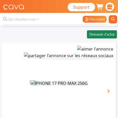
Support
Filtre avancé
Demande d'achat