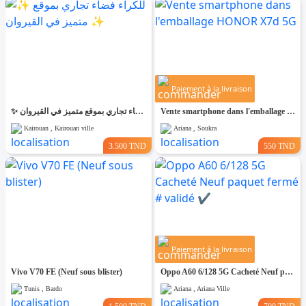
Paiement à la livraison
✨ للّكراء فضاء تجاري بموقع متميز في القيروان ✨
Vente smartphone dans l'emballage HONOR X7d 5G
Kairouan , Kairouan ville
Ariana , Soukra
3.500 TND
550 TND
Paiement à la livraison
Vivo V70 FE (Neuf sous blister)
Oppo A60 6/128 5G Cacheté Neuf paquet fermé # validé ✔️
Tunis , Bardo
Ariana , Ariana Ville