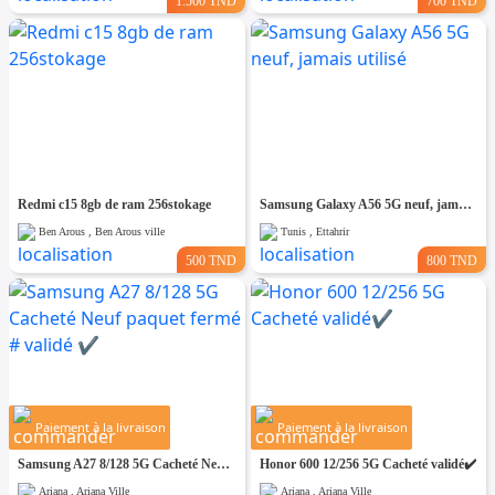
1.500 TND
700 TND
Redmi c15 8gb de ram 256stokage
Samsung Galaxy A56 5G neuf, jamais utilisé
Ben Arous , Ben Arous ville
Tunis , Ettahrir
500 TND
800 TND
Paiement à la livraison
Paiement à la livraison
Samsung A27 8/128 5G Cacheté Neuf paquet fermé # validé ✔️
Honor 600 12/256 5G Cacheté validé✔️
Ariana , Ariana Ville
Ariana , Ariana Ville