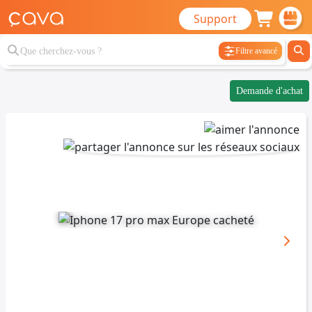
Support
Filtre avancé
Demande d'achat