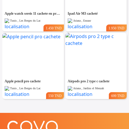
Apple watch sereis 11 cachete en promo
Ipad Air M3 cacheté
Tunis , Les Berges du Lac
Ariana , Ennasr
1.450 TND
1.950 TND
Apple pencil pro cachete
Airpods pro 2 type c cachete
Tunis , Les Berges du Lac
Ariana , Jardins el Menzah
550 TND
699 TND