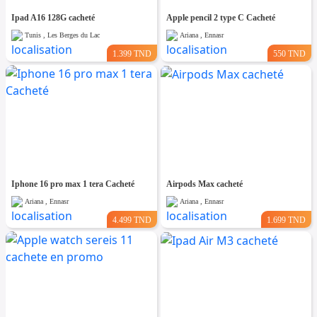
Ipad A16 128G cacheté
Apple pencil 2 type C Cacheté
Tunis , Les Berges du Lac
Ariana , Ennasr
1.399 TND
550 TND
Iphone 16 pro max 1 tera Cacheté
Airpods Max cacheté
Ariana , Ennasr
Ariana , Ennasr
4.499 TND
1.699 TND