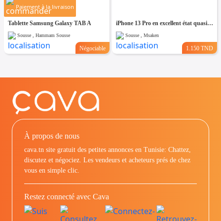
Paiement à la livraison
Tablette Samsung Galaxy TAB A
iPhone 13 Pro en excellent état quasi neuf
Sousse , Hammam Sousse
Sousse , Msaken
Négociable
1.150 TND
À propos de nous
cava.tn site gratuit des petites annonces en Tunisie: Chattez,
discutez et négociez. Les vendeurs et acheteurs prés de chez
vous en simple clic.
Restez connecté avec Cava