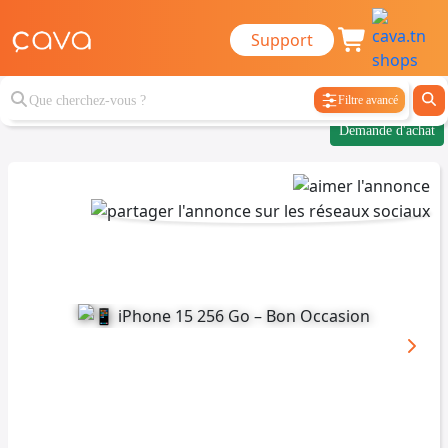
Support
Filtre avancé
Demande d'achat