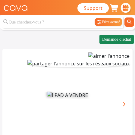
Support
Filtre avancé
Demande d'achat