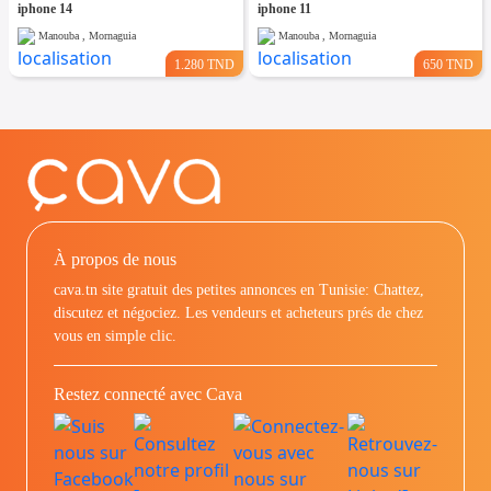
iphone 14
iphone 11
Manouba , Mornaguia
Manouba , Mornaguia
1.280 TND
650 TND
À propos de nous
cava.tn site gratuit des petites annonces en Tunisie: Chattez,
discutez et négociez. Les vendeurs et acheteurs prés de chez
vous en simple clic.
Restez connecté avec Cava