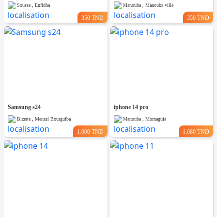
Sousse , Enfidha
Manouba , Manouba ville
350 TND
350 TND
Samsung s24
iphone 14 pro
Bizerte , Menzel Bourguiba
Manouba , Mornaguia
1.000 TND
1.680 TND