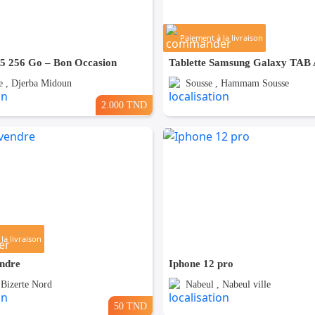
Paiement à la livraison
15 256 Go – Bon Occasion
Tablette Samsung Galaxy TAB
 , Djerba Midoun
Sousse , Hammam Sousse
2.000 TND
la livraison
endre
Iphone 12 pro
 Bizerte Nord
Nabeul , Nabeul ville
50 TND