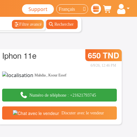
Support
Filtre avancé
Rechercher
Iphon 11e
650 TND
6/9/26, 12:46 PM
Mahdia
,
Ksour Essef
Numéro de téléphone :
+21621793745
Discuter avec le vendeur