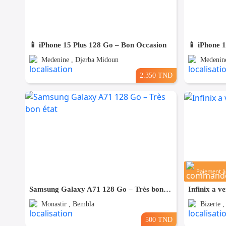
📱 iPhone 15 Plus 128 Go – Bon Occasion
📱 iPhone 
Medenine , Djerba Midoun
Medenine
2.350 TND
Paiement à 
Samsung Galaxy A71 128 Go – Très bon état
Infinix a v
Monastir , Bembla
Bizerte ,
500 TND