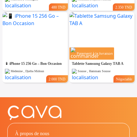
480 TND
2.350 TND
Paiement à la livraison
📱 iPhone 15 256 Go – Bon Occasion
Tablette Samsung Galaxy TAB A
Medenine , Djerba Midoun
Sousse , Hammam Sousse
2.000 TND
Négociable
À propos de nous