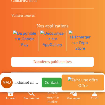
Contactez-nous
Voitures neuves
Nos applications
Bannières publicitaires
© Copyright 2014-2026 Cava.tn Limited Tous
Contact
MAD
mohamed ali dridi
les droits sont réservés.
Offre
Acceuil
Rechercher
Messages
Profil
Publier