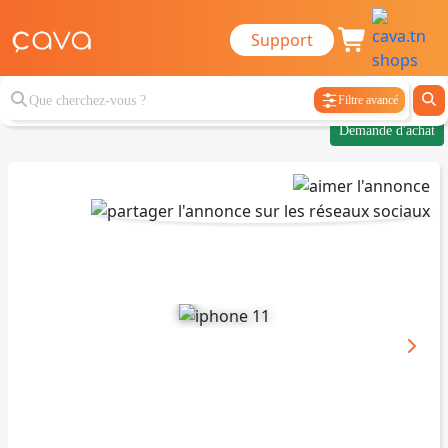
Support
Filtre avancé
Demande d'achat