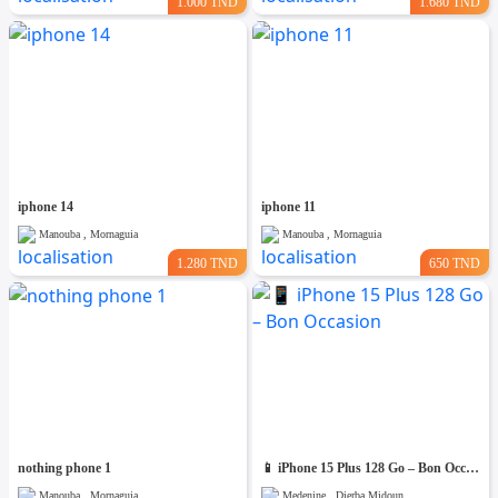
1.000 TND
1.680 TND
iphone 14
iphone 11
Manouba , Mornaguia
Manouba , Mornaguia
1.280 TND
650 TND
nothing phone 1
📱 iPhone 15 Plus 128 Go – Bon Occasion
Manouba , Mornaguia
Medenine , Djerba Midoun