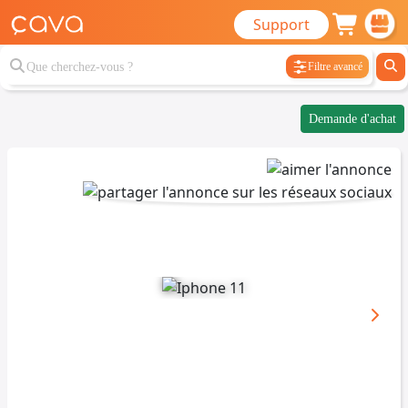
Support
Filtre avancé
Demande d'achat