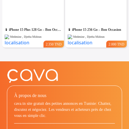
📱 iPhone 15 Plus 128 Go – Bon Occasion
📱 iPhone 15 256 Go – Bon Occasion
Medenine , Djerba Midoun
Medenine , Djerba Midoun
2.350 TND
2.000 TND
À propos de nous
cava.tn site gratuit des petites annonces en Tunisie: Chattez,
discutez et négociez. Les vendeurs et acheteurs prés de chez
vous en simple clic.