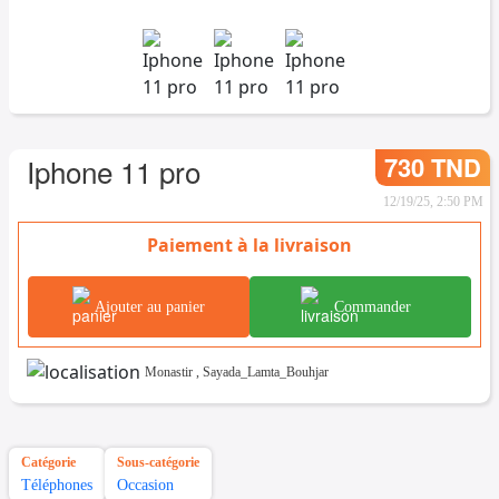
730 TND
Iphone 11 pro
12/19/25, 2:50 PM
Paiement à la livraison
Ajouter au panier
Commander
Monastir
,
Sayada_Lamta_Bouhjar
Catégorie
Sous-catégorie
Téléphones
Occasion