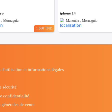
pro
iphone 14
 , Mornaguia
Manouba , Mornaguia
1.680 TND
 d'utilisation et informations légales
e sécurité
e confidentialité
 générales de vente