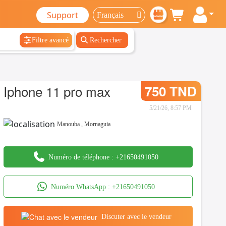
Support
Filtre avancé
Rechercher
Iphone 11 pro max
750 TND
5/21/26, 8:57 PM
Manouba
,
Mornaguia
Numéro de téléphone :
+21650491050
Numéro WhatsApp :
+21650491050
Discuter avec le vendeur