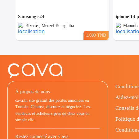
Samsung s24
iphone 14 
Bizerte , Menzel Bourguiba
Manouba
1.000 TND
Conditions
À propos de nous
Aidez-moi
cava.tn site gratuit des petites annonces en
Tunisie: Chattez, discutez et négociez. Les
Conseils d
vendeurs et acheteurs prés de chez vous en
Politique d
simple clic.
Conditions
Restez connecté avec Cava