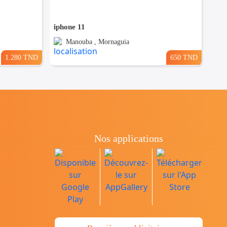
iphone 11
Manouba , Mornaguia
1.280 TND
650 TND
Nos applications