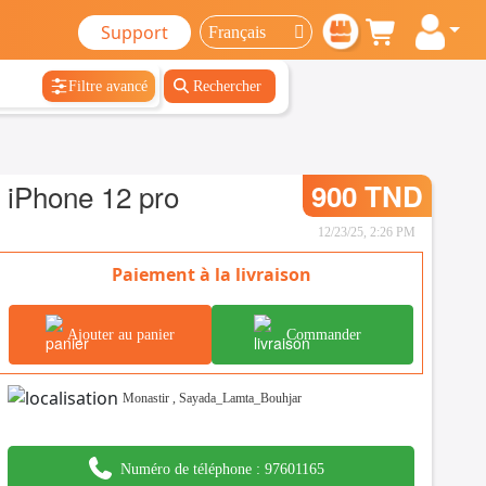
Support
Filtre avancé
Rechercher
iPhone 12 pro
900 TND
12/23/25, 2:26 PM
Paiement à la livraison
Ajouter au panier
Commander
Monastir
,
Sayada_Lamta_Bouhjar
Numéro de téléphone :
97601165