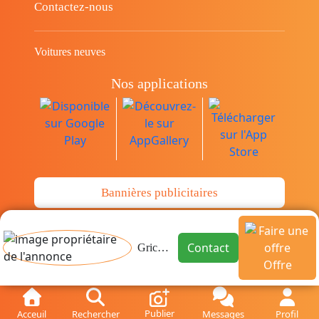
Contactez-nous
Voitures neuves
Nos applications
Bannières publicitaires
© Copyright 2014-2026 Cava.tn Limited Tous
Contact
Grichi Fadi
les droits sont réservés.
Offre
Publier
Acceuil
Rechercher
Messages
Profil