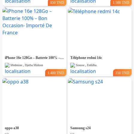
850 TND
1.500 TND
iPhone 16e 128Go – Batterie 100% – Bon Occasion- Importé De France
Téléphone redmi 14c
Medenine , Djerba Midoun
Sousse , Enfidha
1.400 TND
350 TND
oppo a38
Samsung s24