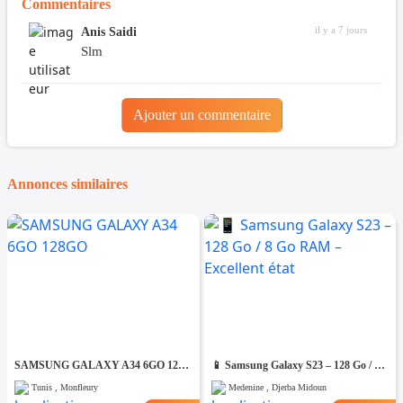
Commentaires
il y a 7 jours
Anis Saidi
Slm
Ajouter un commentaire
Annonces similaires
SAMSUNG GALAXY A34 6GO 128GO
📱 Samsung Galaxy S23 – 128 Go / 8 Go RAM – Excellent état
Tunis , Monfleury
Medenine , Djerba Midoun