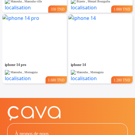
Manouba , Manouba ville
Bizerte , Menzel Bourguiba
350 TND
1.000 TND
iphone 14 pro
iphone 14
Manouba , Mornaguia
Manouba , Mornaguia
1.680 TND
1.280 TND
À propos de nous