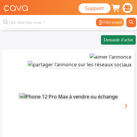
Support
Filtre avancé
Demande d'achat