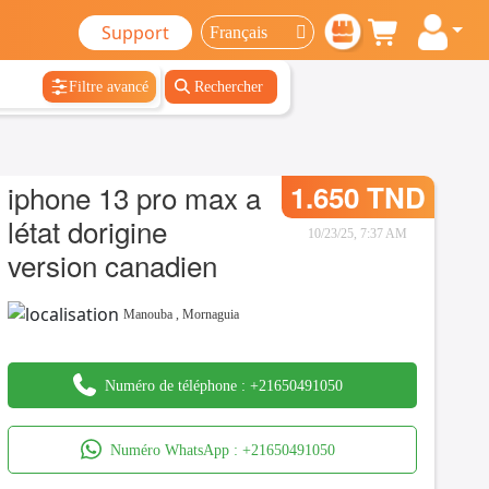
Support
Filtre avancé
Rechercher
iphone 13 pro max a
1.650 TND
létat dorigine
10/23/25, 7:37 AM
version canadien
Manouba
,
Mornaguia
Numéro de téléphone :
+21650491050
Numéro WhatsApp :
+21650491050