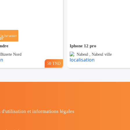
la livraison
endre
Iphone 12 pro
 Bizerte Nord
Nabeul , Nabeul ville
50 TND
 d'utilisation et informations légales