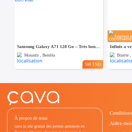
Paiement à 
Samsung Galaxy A71 128 Go – Très bon état
Infinix a v
Monastir , Bembla
Bizerte ,
500 TND
Conditions
À propos de nous
Aidez-moi
cava.tn site gratuit des petites annonces en