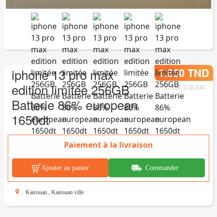
1.650 TND
iphone 13 pro max
edition limitée 256GB
3/13/26, 3:58 AM
Batterie 86% european
1650dt
Paiement à la livraison
Ajouter au panier
Commander
Kairouan
,
Kairouan ville