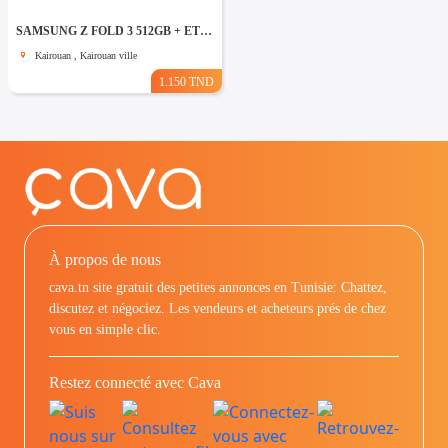
SAMSUNG Z FOLD 3 512GB + ETUIT PRO + PEIN + PROTEGE ÉCRAN ecran pliable noire 1200d
Kairouan , Kairouan ville
1.150 TND
À propos de nous
cava.tn site gratuit des petites annonces en Tunisie: Chattez,
discutez et négociez. Les vendeurs et acheteurs prés de chez
vous en simple clic.
Restez connecté avec Cava